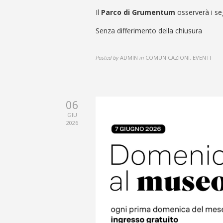
Il
Parco di Grumentum
osserverà i se
Senza differimento della chiusura
Posted by
ADMIN
in
COMUNICAZIONI, EVENTI
06
GIU
2026