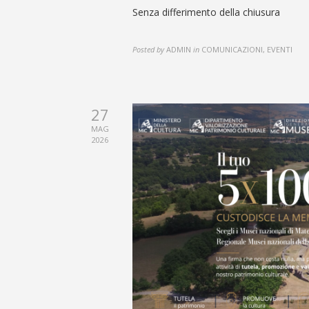
Senza differimento della chiusura
Posted by
ADMIN
in
COMUNICAZIONI, EVENTI
27
MAG
2026