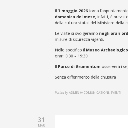
Il
3 maggio 2026
torna l’appuntament
domenica del mese
, infatti, è previs
della cultura statali del Ministero della c
Le visite si svolgeranno
negli orari or
misure di sicurezza vigenti.
Nello specifico il
Museo Archeologico 
orari: 8:30 – 19:30.
Il
Parco di Grumentum
osserverà i se
Senza differimento della chiusura
Posted by
ADMIN
in
COMUNICAZIONI, EVENTI
31
MAR