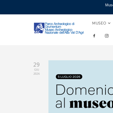
Muse
MUSEO
F
INS
29
GIU
2026