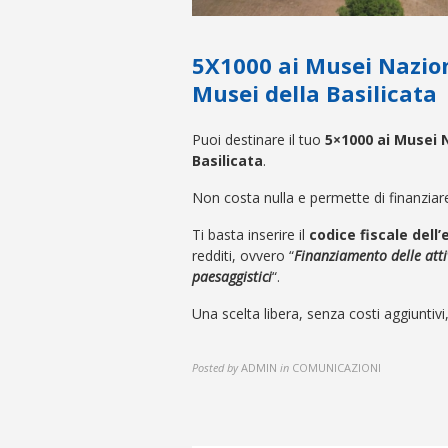
5X1000 ai Musei Nazion
Musei della Basilicata
Puoi destinare il tuo
5×1000 ai Musei 
Basilicata
.
Non costa nulla e permette di finanziare 
Ti basta inserire il
codice fiscale dell’
redditi, ovvero “
Finanziamento delle attiv
paesaggistici
“.
Una scelta libera, senza costi aggiuntivi, 
Posted by
ADMIN
in
COMUNICAZIONI