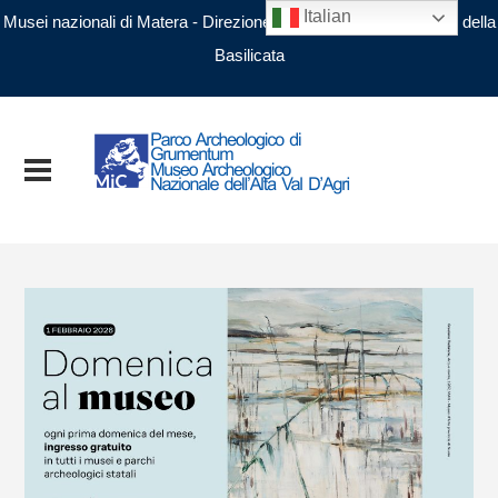
Italian
Musei nazionali di Matera - Direzione regionale Musei nazionali della
Basilicata