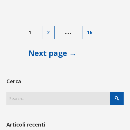
Paginazione
…
1
2
16
degli
articoli
Next page →
Cerca
Articoli recenti