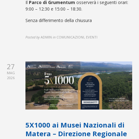
Il
Parco di Grumentum
osserverà i seguenti orari:
9:00 – 12:30 e 15:00 – 18:30
.
Senza differimento della chiusura
Posted by
ADMIN
in
COMUNICAZIONI, EVENTI
27
MAG
2026
5X1000 ai Musei Nazionali di
Matera – Direzione Regionale