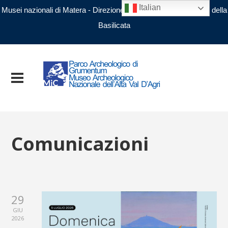
Italian
Musei nazionali di Matera - Direzione regionale Musei nazionali della
Basilicata
Comunicazioni
29
GIU
2026