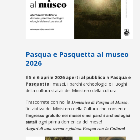
Pasqua e Pasquetta al museo
2026
Il
5 e 6 aprile
2026
aperti al pubblico
a
Pasqua e
Pasquetta
i musei, i parchi archeologici e i luoghi
della cultura statali del Ministero della cultura.
Trascorrete con noi la 𝑫𝒐𝒎𝒆𝒏𝒊𝒄𝒂 𝒅𝒊 𝑷𝒂𝒔𝒒𝒖𝒂 𝒂𝒍 𝑴𝒖𝒔𝒆𝒐,
l’iniziativa del Ministero della Cultura che consente
𝗹’𝗶𝗻𝗴𝗿𝗲𝘀𝘀𝗼 𝗴𝗿𝗮𝘁𝘂𝗶𝘁𝗼 𝗻𝗲𝗶 𝗺𝘂𝘀𝗲𝗶 𝗲 𝗻𝗲𝗶 𝗽𝗮𝗿𝗰𝗵𝗶 𝗮𝗿𝗰𝗵𝗲𝗼𝗹𝗼𝗴𝗶𝗰𝗶
𝘀𝘁𝗮𝘁𝗮𝗹𝗶 ogni prima domenica del mese!
𝑨𝒖𝒈𝒖𝒓𝒊 𝒅𝒊 𝒖𝒏𝒂 𝒔𝒆𝒓𝒆𝒏𝒂 𝒆 𝒈𝒊𝒐𝒊𝒐𝒔𝒂 𝑷𝒂𝒔𝒒𝒖𝒂 𝒄𝒐𝒏 𝒍𝒂 𝑪𝒖𝒍𝒕𝒖𝒓𝒂!