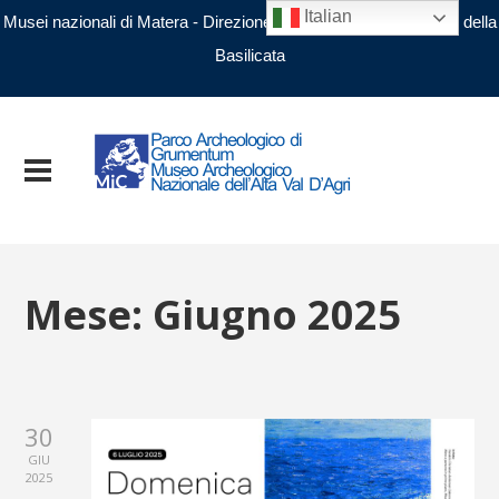
Italian
Musei nazionali di Matera - Direzione regionale Musei nazionali della
Basilicata
Mese:
Giugno 2025
30
GIU
2025