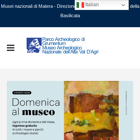
Italian
Musei nazionali di Matera - Direzione regionale Musei nazionali della
Basilicata