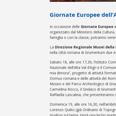
Giornate Europee dell’
In occasione delle
Giornate Europee d
organizzato dal Ministero della Cultura
famiglia o con la classe, potranno venire
La
Direzione Regionale Musei della 
nella città romana di Grumentum due ev
Sabato 18, alle ore 17,30, l’Istituto 
Nazionale dell’Alta Val d’Agri e il Com
mia dimora”, progetto di attività formativ
Domus romana e delle attività dei Romani
Museo e del Parco Archeologico di Grum
Carmelina Rocco, il Sindaco di Grument
Raffaella Lascaleia, che presenteranno insi
Domenica 19, alle ore 16,30, nell’ambito
Lorenzo Quilici (già Ordinario di Topogra
studiosi sul tema, terrà una lectio magist