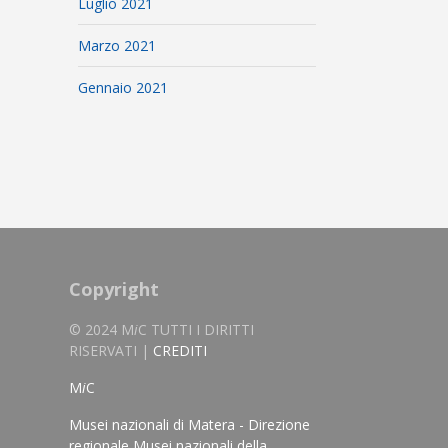
Luglio 2021
Marzo 2021
Gennaio 2021
Copyright
© 2024 M
i
C TUTTI I DIRITTI
RISERVATI |
CREDITI
M
i
C
Musei nazionali di Matera - Direzione
regionale Musei nazionali della