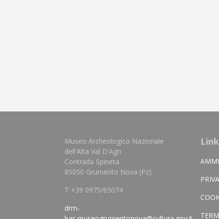
Link
Museo Archeologico Nazionale
dell'Alta Val D'Agri
AMMI
Contrada Spineta
85050 Grumento Nova (Pz)
PRIV
T +39 0975/65074
COOK
drm-
TERM
bas.museogrumentonova@cultura.gov.it