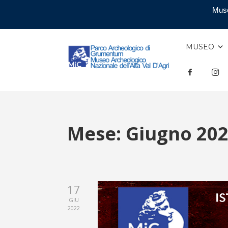
Muse
MUSEO
F
INS
Mese:
Giugno 20
17
GIU
2022