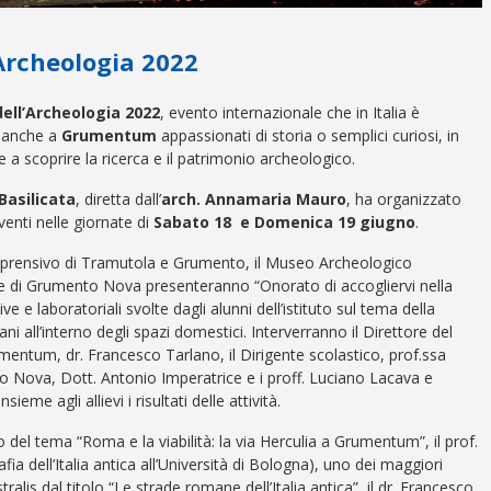
Archeologia 2022
ell’Archeologia 2022
, evento internazionale che in Italia è
, anche a
Grumentum
appassionati di storia o semplici curiosi, in
 a scoprire la ricerca e il patrimonio archeologico.
Basilicata
, diretta dall’
arch. Annamaria Mauro
, ha organizzato
enti nelle giornate di
Sabato 18 e Domenica 19 giugno
.
Comprensivo di Tramutola e Grumento, il Museo Archeologico
une di Grumento Nova presenteranno “Onorato di accogliervi nella
e e laboratoriali svolte dagli alunni dell’istituto sul tema della
 all’interno degli spazi domestici. Interverranno il Direttore del
entum, dr. Francesco Tarlano, il Dirigente scolastico, prof.ssa
o Nova, Dott. Antonio Imperatrice e i proff. Luciano Lacava e
eme agli allievi i risultati delle attività.
 del tema “Roma e la viabilità: la via Herculia a Grumentum”, il prof.
fia dell’Italia antica all’Università di Bologna), uno dei maggiori
ralis dal titolo “Le strade romane dell’Italia antica”, il dr. Francesco