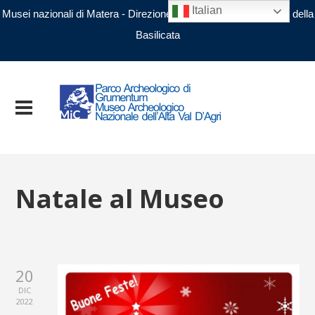
Italian
Musei nazionali di Matera - Direzione regionale Musei nazionali della
Basilicata
Natale al Museo
20
DIC
2022