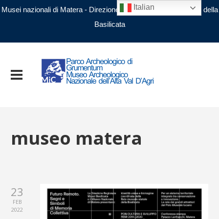
Italian
Musei nazionali di Matera - Direzione regionale Musei nazionali della
Basilicata
museo matera
23
FEB
2022