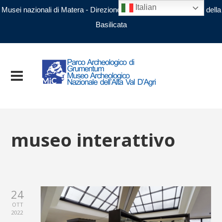
Italian
Musei nazionali di Matera - Direzione regionale Musei nazionali della
Basilicata
museo interattivo
24
OTT
2022