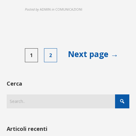
Posted by
ADMIN
in
COMUNICAZIONI
Paginazione
Next page →
1
2
degli
articoli
Cerca
Articoli recenti