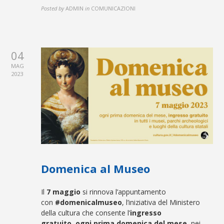
Posted by
ADMIN
in
COMUNICAZIONI
04
MAG
2023
Domenica al Museo
Il
7 maggio
si rinnova l’appuntamento
con
#domenicalmuseo
, l’iniziativa del Ministero
della cultura che consente l’
ingresso
gratuito
,
ogni prima domenica del mese
, nei