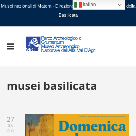
Italian
Musei nazionali di Matera - Direzione regionale Musei nazionali della
Basilicata
musei basilicata
27
GIU
2023