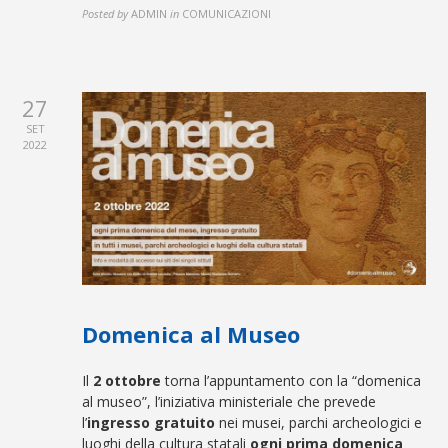
Posted by
ADMIN
in
COMUNICAZIONI
27
SET
2022
Domenica al Museo
Il
2 ottobre
torna l’appuntamento con la “domenica
al museo”, l’iniziativa ministeriale che prevede
l’
ingresso gratuito
nei musei, parchi archeologici e
luoghi della cultura statali
ogni prima domenica