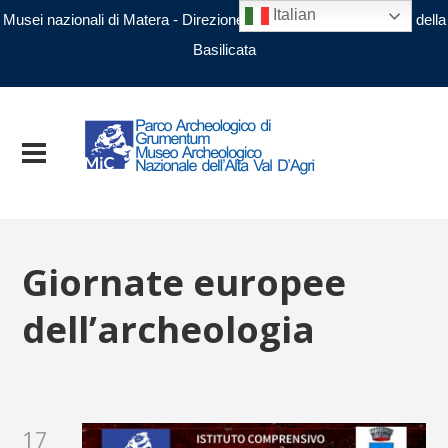
Italian
Musei nazionali di Matera - Direzione regionale Musei nazionali della
Basilicata
Giornate europee
dell’archeologia
17