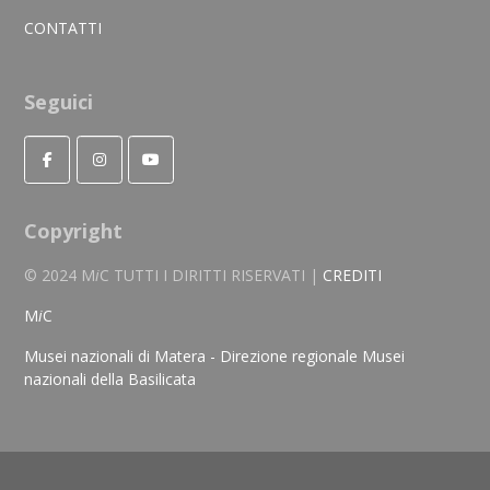
CONTATTI
Seguici
Copyright
© 2024 M
i
C TUTTI I DIRITTI RISERVATI |
CREDITI
M
i
C
Musei nazionali di Matera - Direzione regionale Musei
nazionali della Basilicata