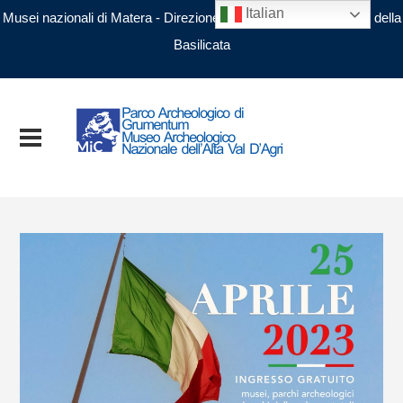
Italian
Musei nazionali di Matera - Direzione regionale Musei nazionali della
Basilicata