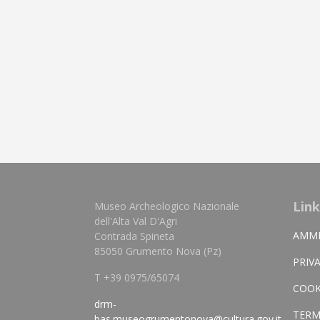
Link
Museo Archeologico Nazionale
dell'Alta Val D'Agri
AMMI
Contrada Spineta
85050 Grumento Nova (Pz)
PRIV
T +39 0975/65074
COOK
drm-
TERM
bas.museogrumentonova@cultura.gov.it