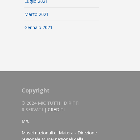
Luglio 2021
Marzo 2021
Gennaio 2021
Copyright
© 2024 M
i
C TUTTI I DIRITTI
RISERVATI |
CREDITI
M
i
C
Musei nazionali di Matera - Direzione
regionale Musei nazionali della