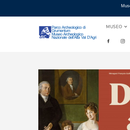
Muse
MUSEO
F
INS