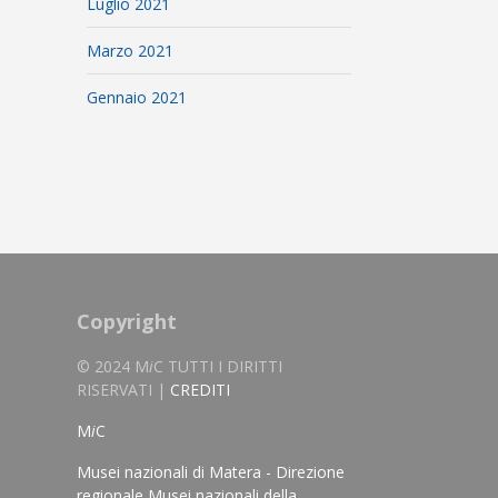
Luglio 2021
Marzo 2021
Gennaio 2021
Copyright
© 2024 M
i
C TUTTI I DIRITTI
RISERVATI |
CREDITI
M
i
C
Musei nazionali di Matera - Direzione
regionale Musei nazionali della