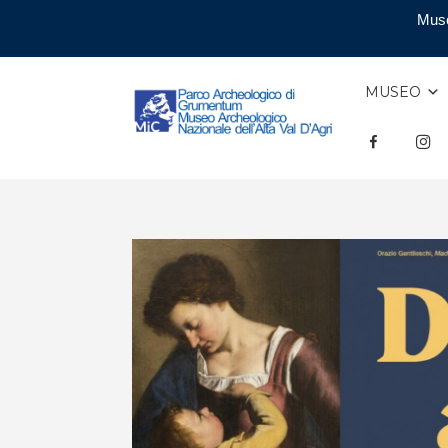
Muse
MUSEO
F
INS