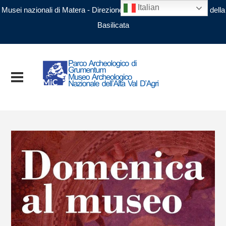
Italian
Musei nazionali di Matera - Direzione regionale Musei nazionali della
Basilicata