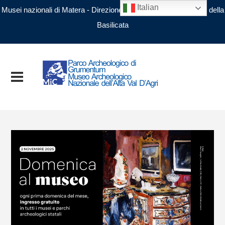
Italian
Musei nazionali di Matera - Direzione regionale Musei nazionali della
Basilicata