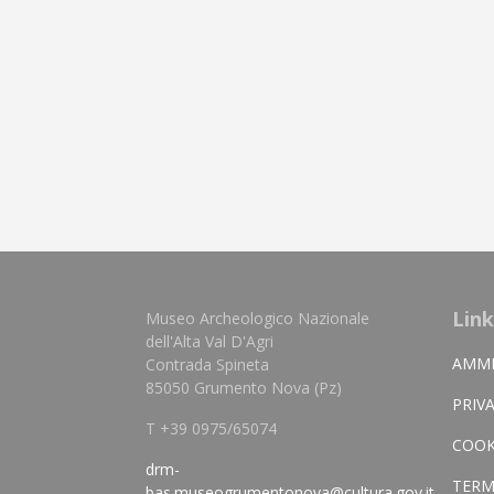
Link
Museo Archeologico Nazionale
dell'Alta Val D'Agri
AMMI
Contrada Spineta
85050 Grumento Nova (Pz)
PRIV
T +39 0975/65074
COOK
drm-
TERM
bas.museogrumentonova@cultura.gov.it