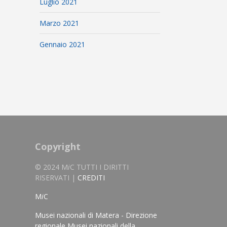
Luglio 2021
Marzo 2021
Gennaio 2021
Copyright
© 2024 M
i
C TUTTI I DIRITTI
RISERVATI |
CREDITI
M
i
C
Musei nazionali di Matera - Direzione
regionale Musei nazionali della