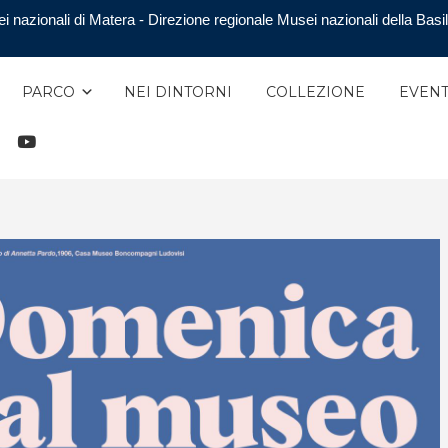
i nazionali di Matera - Direzione regionale Musei nazionali della Basil
PARCO
NEI DINTORNI
COLLEZIONE
EVENT
TAGRAM
YOUTUBE