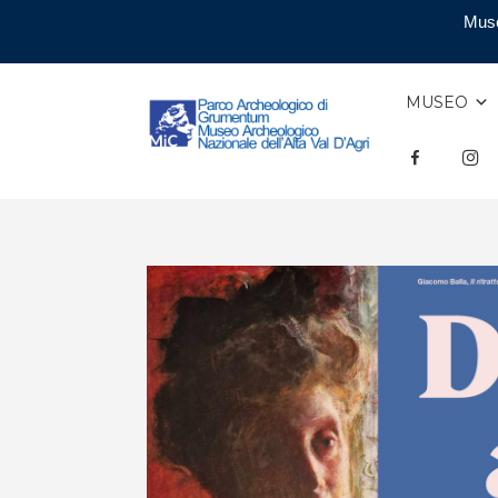
Muse
MUSEO
F
INS