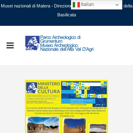
Italian
Musei nazionali di Matera - Direzione regionale Musei nazionali della
Basilicata