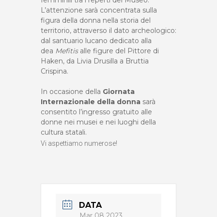
femminili tra i reperti del Museo.
L’attenzione sarà concentrata sulla
figura della donna nella storia del
territorio, attraverso il dato archeologico:
dal santuario lucano dedicato alla
dea
Mefitis
alle figure del Pittore di
Haken, da Livia Drusilla a Bruttia
Crispina.
In occasione della
Giornata
Internazionale della do
nna
sarà
consentito l’ingresso gratuito alle
donne nei musei e nei luoghi della
cultura statali.
Vi aspettiamo numerose!
DATA
Mar 08 2023