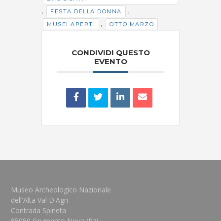
,
,
FESTA DELLA DONNA
,
MUSEI APERTI
OTTO MARZO
CONDIVIDI QUESTO
EVENTO
Museo Archeologico Nazionale
dell'Alta Val D'Agri
Contrada Spineta
85050 Grumento Nova (Pz)