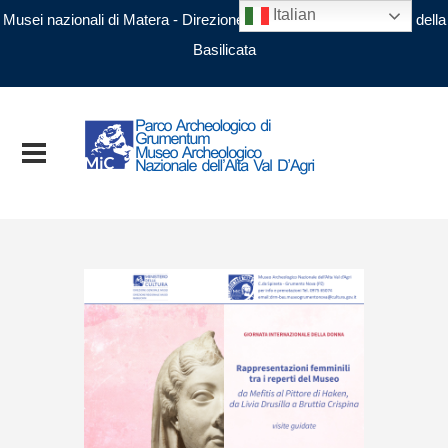
Italian
Musei nazionali di Matera - Direzione regionale Musei nazionali della
Basilicata