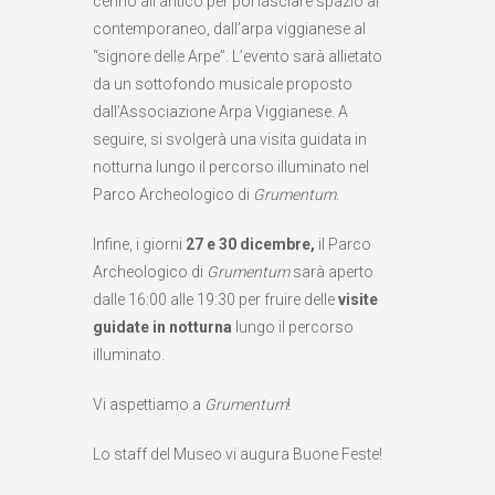
cenno all’antico per poi lasciare spazio al
contemporaneo, dall’arpa viggianese al
“signore delle Arpe”. L’evento sarà allietato
da un sottofondo musicale proposto
dall’Associazione Arpa Viggianese. A
seguire, si svolgerà una visita guidata in
notturna lungo il percorso illuminato nel
Parco Archeologico di
Grumentum
.
Infine, i giorni
27 e 30 dicembre,
il Parco
Archeologico di
Grumentum
sarà aperto
dalle 16:00 alle 19:30 per fruire delle
visite
guidate in notturna
lungo il percorso
illuminato.
Vi aspettiamo a
Grumentum
!
Lo staff del Museo vi augura Buone Feste!