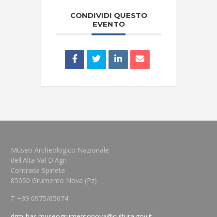
CONDIVIDI QUESTO
EVENTO
Museo Archeologico Nazionale
dell'Alta Val D'Agri
Contrada Spineta
85050 Grumento Nova (Pz)
T +39 0975/65074
drm-bas.museogrumentonova@cultura.gov.it