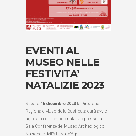
EVENTI AL
MUSEO NELLE
FESTIVITA’
NATALIZIE 2023
Sabato
16 dicembre 2023
la Direzione
Regionale Musei della Basilicata darà avvio
agli eventi del periodo natalizio presso la
Sala Conferenze del Museo Archeologico
Nazionale dell’Alta Val d’Agri.