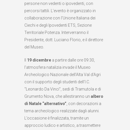
persone non vedenti o ipovedenti, con
percorsi tattili. L’evento è organizzato in
collaborazione con l’Unione Italiana dei
Ciechi e degli Ipovedenti ETS, Sezione
Territoriale Potenza. Interverranno il
Presidente, dott. Luciano Florio, e il direttore
del Museo.
Il
19 dicembre
a partire dalle ore 09:30,
l’atmosfera natalizia invade il Museo
Archeologico Nazionale dell’Alta Val d’Agri
con il supporto degli studenti dell’I.C.
“Leonardo Da Vinci”, sedi di Tramutola e di
Grumento Nova, che allestiranno un
albero
di Natale “alternativo”
, con decorazioni a
tema archeologico realizzate dagli alunni.
L’occasione è finalizzata, tramite un
approccio ludico e artistico, a trasmettere