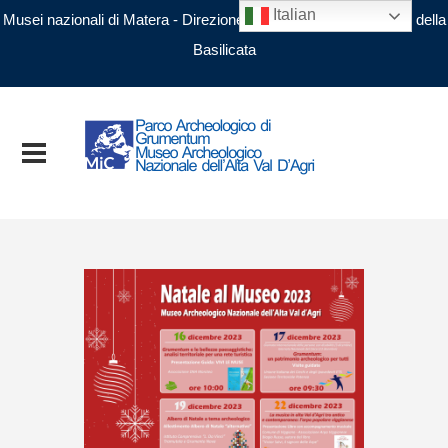
Italian
Musei nazionali di Matera - Direzione regionale Musei nazionali della
Basilicata