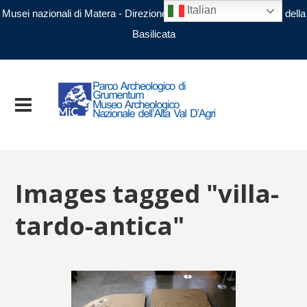
Italian
Musei nazionali di Matera - Direzione regionale Musei nazionali della
Basilicata
Images tagged "villa-
tardo-antica"