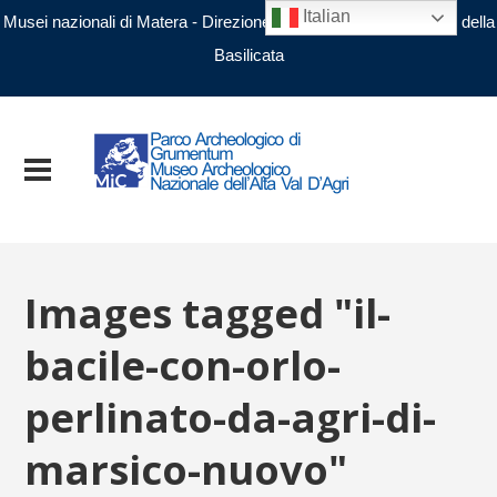
Italian
Musei nazionali di Matera - Direzione regionale Musei nazionali della
Basilicata
Images tagged "il-
bacile-con-orlo-
perlinato-da-agri-di-
marsico-nuovo"