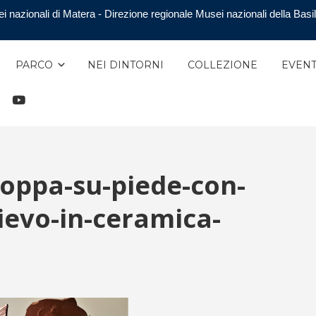
i nazionali di Matera - Direzione regionale Musei nazionali della Basil
PARCO
NEI DINTORNI
COLLEZIONE
EVENT
TAGRAM
YOUTUBE
oppa-su-piede-con-
ievo-in-ceramica-