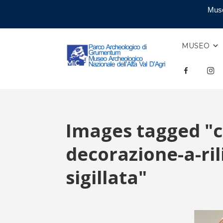
Muse
MUSEO
F
INS
Images tagged "c
decorazione-a-ril
sigillata"