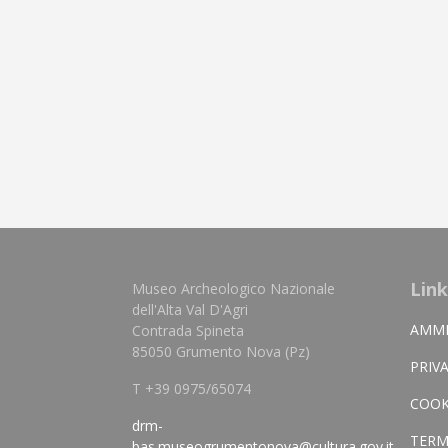
Link
Museo Archeologico Nazionale
dell'Alta Val D'Agri
AMMI
Contrada Spineta
85050 Grumento Nova (Pz)
PRIV
T +39 0975/65074
COOK
drm-
TERM
bas.museogrumentonova@cultura.gov.it