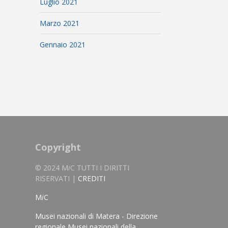
Luglio 2021
Marzo 2021
Gennaio 2021
Copyright
© 2024 M
i
C TUTTI I DIRITTI
RISERVATI |
CREDITI
M
i
C
Musei nazionali di Matera - Direzione
regionale Musei nazionali della